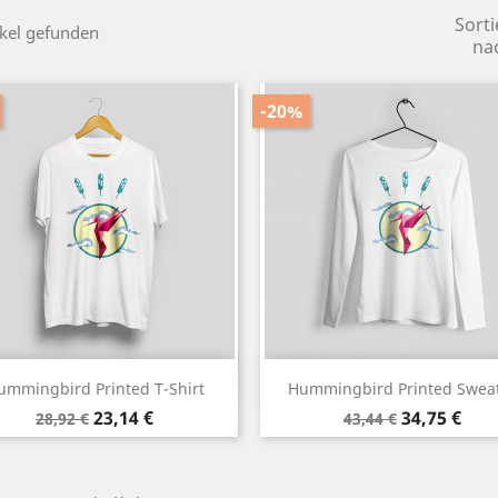
Sorti
ikel gefunden
na
-20%
Vorschau
Vorschau


ummingbird Printed T-Shirt
Hummingbird Printed Swea
Weiß
Schwarz
Verkaufspreis
Preis
Verkaufspreis
Preis
23,14 €
34,75 €
28,92 €
43,44 €