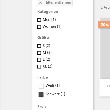
filter entfernen

2 Art
Kategorien
Men
(1)
-20%
Women
(1)
Größe
S
(2)
M
(2)
L
(2)
XL
(2)
Farbe
Weiß
(1)
H
Schwarz
(1)
Preis