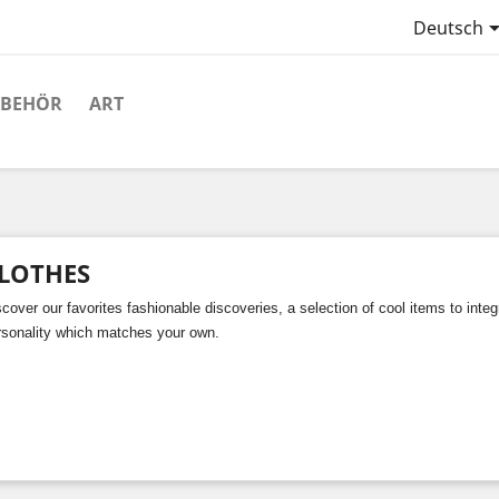
Deutsch
UBEHÖR
ART
LOTHES
cover our favorites fashionable discoveries, a selection of cool items to int
rsonality which matches your own.