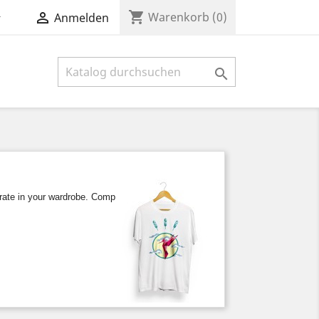
shopping_cart


Warenkorb
(0)
Anmelden

egrate in your wardrobe. Compose a unique style with